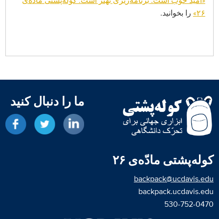
«امید خوب است. برنامه‌ریزی بهتر است: کوله‌پشتی مادّه‌ی
۲۶»
را بخوانید.
ما را دنبال کنید
شبکه در LinkedIn
در توییتر د
د
کوله‌پشتی مادّه‌ی ۲۶
backpack@ucdavis.edu
backpack.ucdavis.edu
530-752-0470