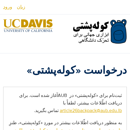
رفتن
زبان
ورود
به
محتوای
English
اصلی
Español
العربية
Français
درخواست «کوله‌پشتی»
فارسی /
دری
Русский
ثبت‌نام برای
«کوله‌پشتی» در
AUB
آغاز شده است. برای
دریافت اطّلاعات بیشتر، لطفاً با
аїнська
article26backpack@aub.edu.lb
تماس بگیرید.
այերեն
به منظور دریافت اطّلاعات بیشتر در موردِ «کوله‌پشتی»، طنزِ
မြန်မာ