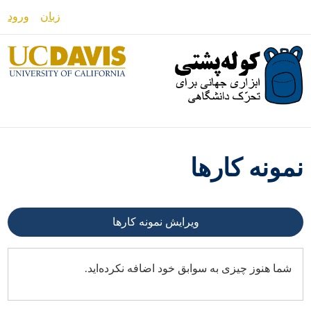
رفتن
زبان
ورود
به
محتوای
English
اصلی
Español
العربية
Français
نمونه کارها
فارسی /
دری
Русский
ویرایش نمونه کارها
аїнська
شما هنوز چیزی به سوابق خود اضافه نکرده‌اید.
այերեն
မြန်မာ