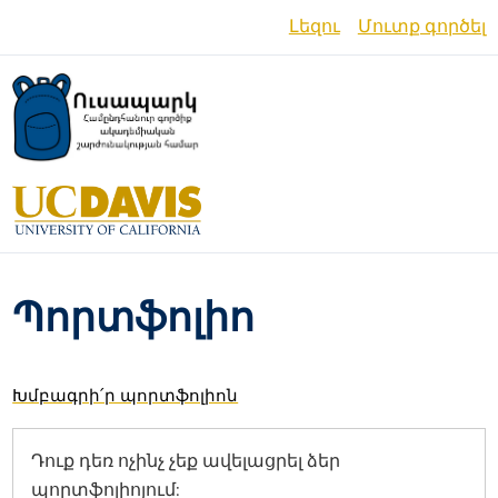
Skip
Լեզու
Մուտք գործել
to
main
English
content
Español
العربية
Français
فارسی /
Պորտֆոլիո
دری
Русский
Խմբագրի՛ր պորտֆոլիոն
Українська
Հայերեն
Դուք դեռ ոչինչ չեք ավելացրել ձեր
պորտֆոլիոյում:
မြန်မာ